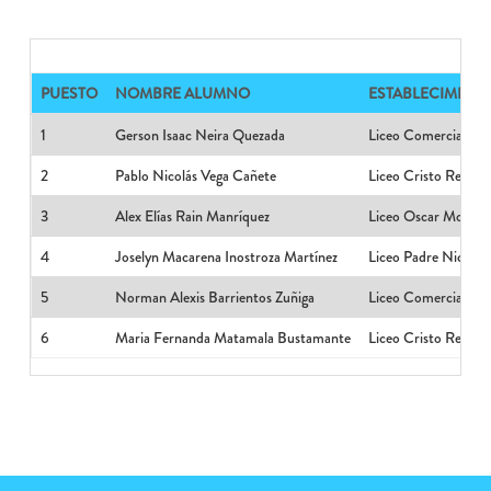
PUESTO
NOMBRE ALUMNO
ESTABLECIMIEN
1
Gerson Isaac Neira Quezada
Liceo Comercial Par
2
Pablo Nicolás Vega Cañete
Liceo Cristo Rey
3
Alex Elías Rain Manríquez
Liceo Oscar Moser
4
Joselyn Macarena Inostroza Martínez
Liceo Padre Nicolás
5
Norman Alexis Barrientos Zuñiga
Liceo Comercial Par
6
Maria Fernanda Matamala Bustamante
Liceo Cristo Rey