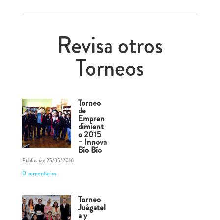
Revisa otros
Torneos
Torneo
de
Empren
dimient
o 2015
– Innova
Bío Bío
Publicado: 25/05/2016
0 comentarios
Torneo
Juégatel
a y