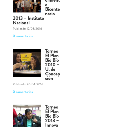
o
Bicente
nario
2013 – Instituto
Nacional
Publicado: 12/05/2016
0 comentarios
Torneo
El Plan
Bío Bío
2010 –
U. de
Concep
ción
Publicado: 20/04/2016
0 comentarios
Torneo
El Plan
Bío Bío
2013 –
Innova