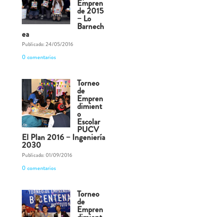
Empren
de 2015
– Lo
Barnech
ea
Publicado: 24/05/2016
0 comentarios
Torneo
de
Empren
dimient
o
Escolar
PUCV
El Plan 2016 – Ingeniería
2030
Publicado: 01/09/2016
0 comentarios
Torneo
de
Empren
dimient