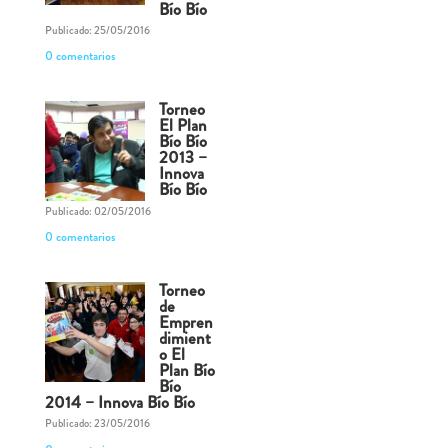
Bío Bío
Publicado: 25/05/2016
0 comentarios
Torneo
El Plan
Bío Bío
2013 –
Innova
Bío Bío
Publicado: 02/05/2016
0 comentarios
Torneo
de
Empren
dimient
o El
Plan Bío
Bío
2014 – Innova Bío Bío
Publicado: 23/05/2016