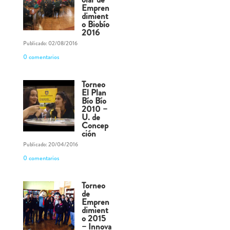
Empren
dimient
o Biobío
2016
Publicado: 02/08/2016
0 comentarios
Torneo
El Plan
Bío Bío
2010 –
U. de
Concep
ción
Publicado: 20/04/2016
0 comentarios
Torneo
de
Empren
dimient
o 2015
– Innova