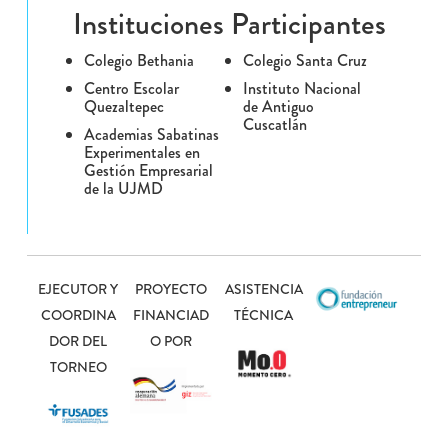
Instituciones Participantes
Colegio Bethania
Colegio Santa Cruz
Centro Escolar
Instituto Nacional
Quezaltepec
de Antiguo
Cuscatlán
Academias Sabatinas
Experimentales en
Gestión Empresarial
de la UJMD
EJECUTOR Y
PROYECTO
ASISTENCIA
COORDINA
FINANCIAD
TÉCNICA
DOR DEL
O POR
TORNEO