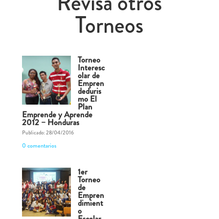
Revisa otros
Torneos
Torneo
Interesc
olar de
Empren
deduris
mo El
Plan
Emprende y Aprende
2012 – Honduras
Publicado: 28/04/2016
0 comentarios
1er
Torneo
de
Empren
dimient
o
Escolar