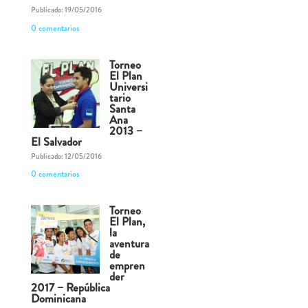
Publicado: 19/05/2016
0 comentarios
Torneo
El Plan
Universi
tario
Santa
Ana
2013 –
El Salvador
Publicado: 12/05/2016
0 comentarios
Torneo
El Plan,
la
aventura
de
empren
der
2017 – República
Dominicana