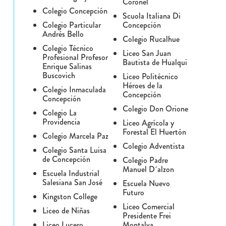
Coronel
Colegio Concepción
Scuola Italiana Di
Colegio Particular
Concepción
Andrés Bello
Colegio Rucalhue
Colegio Técnico
Liceo San Juan
Profesional Profesor
Bautista de Hualqui
Enrique Salinas
Buscovich
Liceo Politécnico
Héroes de la
Colegio Inmaculada
Concepción
Concepción
Colegio Don Orione
Colegio La
Providencia
Liceo Agrícola y
Forestal El Huertón
Colegio Marcela Paz
Colegio Adventista
Colegio Santa Luisa
de Concepción
Colegio Padre
Manuel D´alzon
Escuela Industrial
Salesiana San José
Escuela Nuevo
Futuro
Kingston College
Liceo Comercial
Liceo de Niñas
Presidente Frei
Liceo Lucero
Montalva