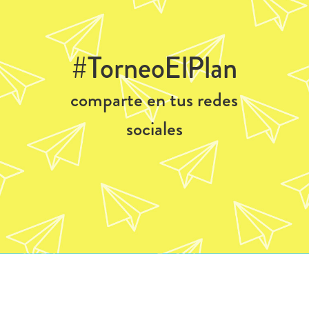
#TorneoElPlan
comparte en tus redes
sociales