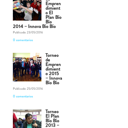
Empren
dimient
o El
Plan Bío
Bío
2014 – Innova Bío Bío
Publicado: 23/05/2016
0 comentarios
Torneo
de
Empren
dimient
o 2015
– Innova
Bío Bío
Publicado: 25/05/2016
0 comentarios
Torneo
El Plan
Bío Bío
2013 –