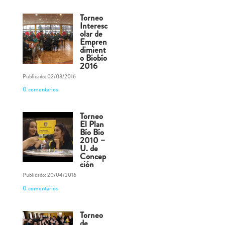
Torneo
Interesc
olar de
Empren
dimient
o Biobío
2016
Publicado: 02/08/2016
0 comentarios
Torneo
El Plan
Bío Bío
2010 –
U. de
Concep
ción
Publicado: 20/04/2016
0 comentarios
Torneo
de