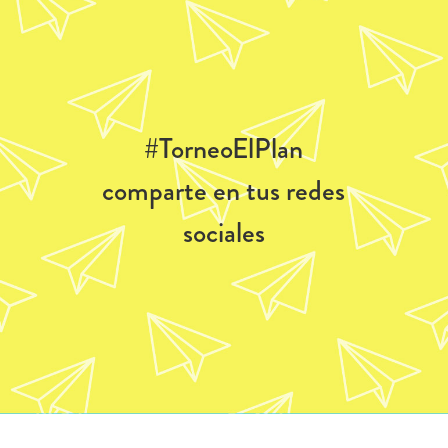
#TorneoElPlan
comparte en tus redes
sociales