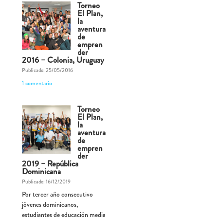
Torneo
El Plan,
la
aventura
de
empren
der
2016 – Colonia, Uruguay
Publicado: 25/05/2016
1 comentario
Torneo
El Plan,
la
aventura
de
empren
der
2019 – República
Dominicana
Publicado: 16/12/2019
Por tercer año consecutivo
jóvenes dominicanos,
estudiantes de educación media