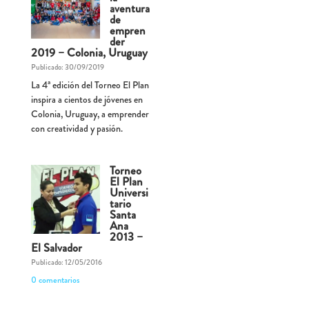
aventura
de
empren
der
2019 – Colonia, Uruguay
Publicado: 30/09/2019
La 4ª edición del Torneo El Plan
inspira a cientos de jóvenes en
Colonia, Uruguay, a emprender
con creatividad y pasión.
Torneo
El Plan
Universi
tario
Santa
Ana
2013 –
El Salvador
Publicado: 12/05/2016
0 comentarios