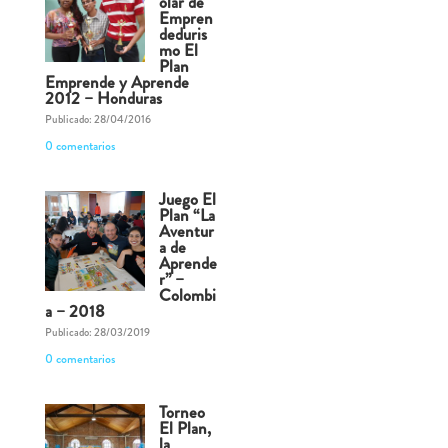
olar de
Empren
deduris
mo El
Plan
Emprende y Aprende
2012 – Honduras
Publicado: 28/04/2016
0 comentarios
Juego El
Plan “La
Aventur
a de
Aprende
r” –
Colombi
a – 2018
Publicado: 28/03/2019
0 comentarios
Torneo
El Plan,
la