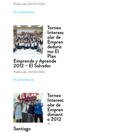
Publicado: 26/04/2016
0 comentarios
Torneo
Interesc
olar de
Empren
deduris
mo El
Plan
Emprende y Aprende
2012 – El Salvador
Publicado: 26/04/2016
0 comentarios
Torneo
Interesc
olar de
Empren
dimient
o 2012
–
Santiago