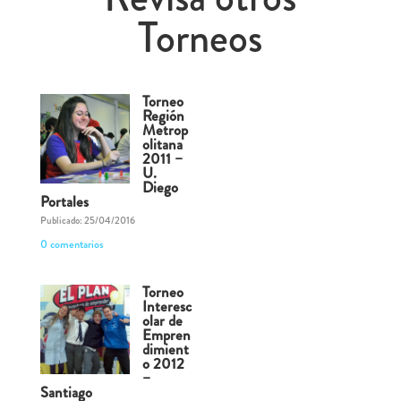
Torneos
Torneo
Región
Metrop
olitana
2011 –
U.
Diego
Portales
Publicado: 25/04/2016
0 comentarios
Torneo
Interesc
olar de
Empren
dimient
o 2012
–
Santiago