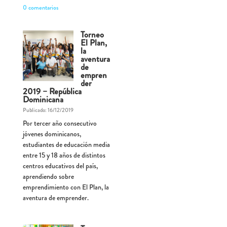
0 comentarios
Torneo
El Plan,
la
aventura
de
empren
der
2019 – República
Dominicana
Publicado: 16/12/2019
Por tercer año consecutivo
jóvenes dominicanos,
estudiantes de educación media
entre 15 y 18 años de distintos
centros educativos del país,
aprendiendo sobre
emprendimiento con El Plan, la
aventura de emprender.