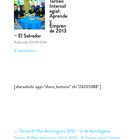
Torneo
Intercol
egial:
Aprende
y
Empren
de 2013
– El Salvador
Publicado: 02/05/2016
0 comentarios
[shareaholic app=”share_buttons” id=”24205388″]
←
Torneo El Plan Antofagasta 2012 – U. de Antofagasta
Torneo El Plan Valparaíso 2012-2013 – P. Universidad Católica