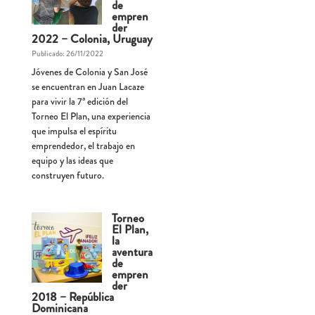
de
empren
der
2022 – Colonia, Uruguay
Publicado: 26/11/2022
Jóvenes de Colonia y San José
se encuentran en Juan Lacaze
para vivir la 7ª edición del
Torneo El Plan, una experiencia
que impulsa el espíritu
emprendedor, el trabajo en
equipo y las ideas que
construyen futuro.
Torneo
El Plan,
la
aventura
de
empren
der
2018 – República
Dominicana