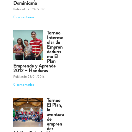
Dominicana
Publicado: 20/03/2019
0 comentarios
Torneo
Interesc
olar de
Empren
deduris
mo El
Plan
Emprende y Aprende
2012 – Honduras
Publicado: 28/04/2016
0 comentarios
Torneo
El Plan,
la
aventura
de
empren
der