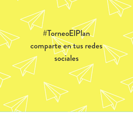
#TorneoElPlan
comparte en tus redes
sociales