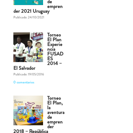
de
empren
der 2021 Uruguay
Publicado: 24/10/2021
Torneo
El Plan
Experie
ncia
FUSAD
ES
2014 –
El Salvador
Publicado: 19/05/2016
0 comentarios
Torneo
El Plan,
la
aventura
de
empren
der
2018 – República