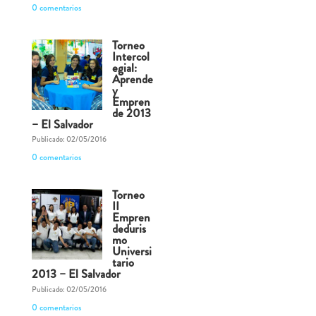
0 comentarios
Torneo
Intercol
egial:
Aprende
y
Empren
de 2013
– El Salvador
Publicado: 02/05/2016
0 comentarios
Torneo
II
Empren
deduris
mo
Universi
tario
2013 – El Salvador
Publicado: 02/05/2016
0 comentarios