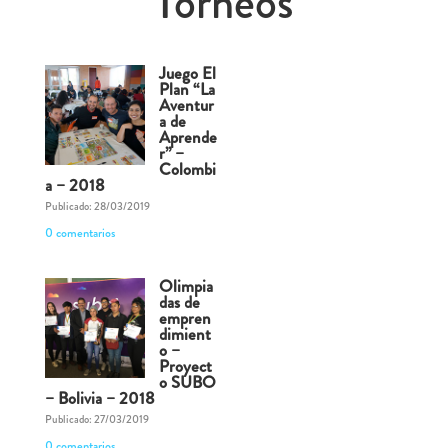
Torneos
Juego El
Plan “La
Aventur
a de
Aprende
r” –
Colombi
a – 2018
Publicado: 28/03/2019
0 comentarios
Olimpia
das de
empren
dimient
o –
Proyect
o SUBO
– Bolivia – 2018
Publicado: 27/03/2019
0 comentarios