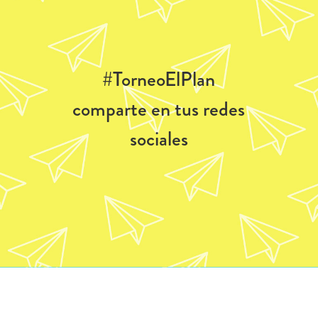
#TorneoElPlan
comparte en tus redes
sociales