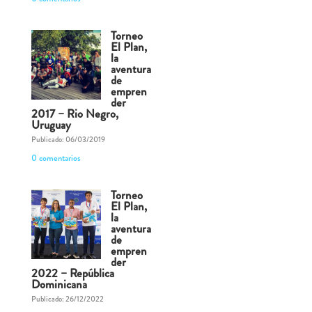
Torneo
El Plan,
la
aventura
de
empren
der
2017 – Rio Negro,
Uruguay
Publicado: 06/03/2019
0 comentarios
Torneo
El Plan,
la
aventura
de
empren
der
2022 – República
Dominicana
Publicado: 26/12/2022