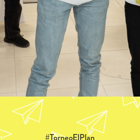
#TorneoElPlan