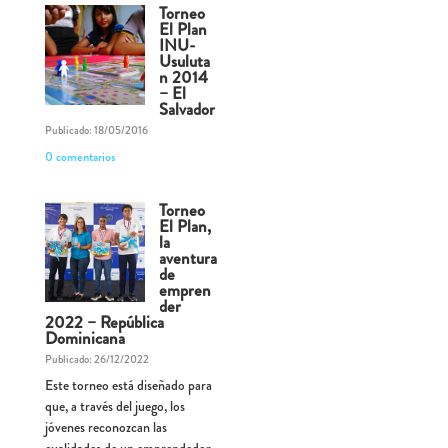
Torneo
El Plan
INU-
Usuluta
n 2014
– El
Salvador
Publicado: 18/05/2016
0 comentarios
Torneo
El Plan,
la
aventura
de
empren
der
2022 – República
Dominicana
Publicado: 26/12/2022
Este torneo está diseñado para
que, a través del juego, los
jóvenes reconozcan las