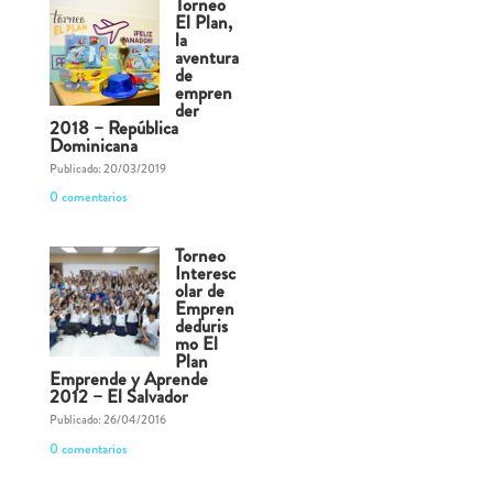
Torneo
El Plan,
la
aventura
de
empren
der
2018 – República
Dominicana
Publicado: 20/03/2019
0 comentarios
Torneo
Interesc
olar de
Empren
deduris
mo El
Plan
Emprende y Aprende
2012 – El Salvador
Publicado: 26/04/2016
0 comentarios