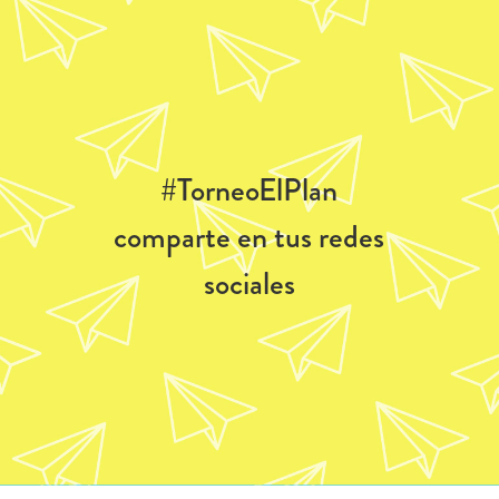
#TorneoElPlan
comparte en tus redes
sociales