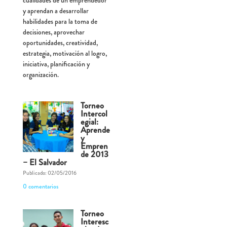
cualidades de un emprendedor
y aprendan a desarrollar
habilidades para la toma de
decisiones, aprovechar
oportunidades, creatividad,
estrategia, motivación al logro,
iniciativa, planificación y
organización.
Torneo
Intercol
egial:
Aprende
y
Empren
de 2013
– El Salvador
Publicado: 02/05/2016
0 comentarios
Torneo
Interesc