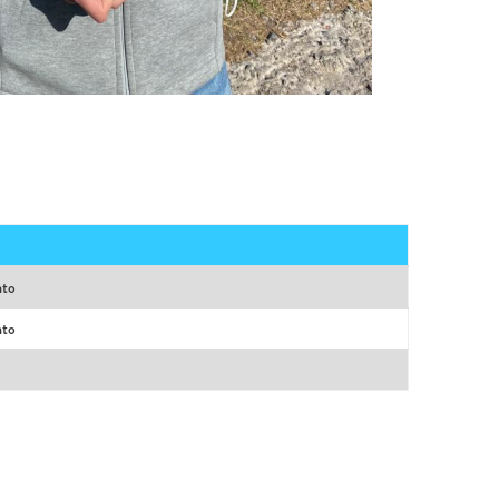
nto
nto